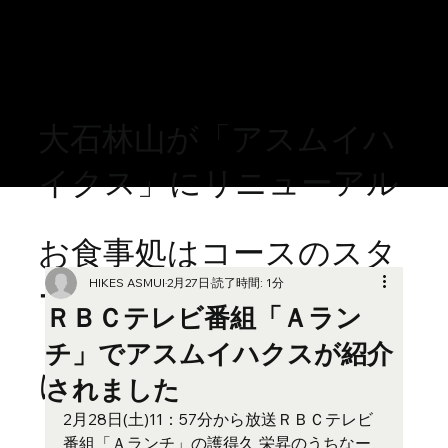
大石林山が「アスムイハ
イクス」にリニューアル
お食事処はコースのスタ
HIKES ASMUI
2月27日
読了時間: 1分
ート地点
ＲＢＣテレビ番組「Ａラン
「スピリットラウンジ」
チ」でアスムイハクスが紹介
に移転しております。
されました
2月28日(土)11：57分から放送ＲＢＣテレビ
番組「Ａランチ」の護得久 栄昇のうちなー