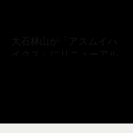
大石林山が「アスムイハ
イクス」にリニューアル
お食事処はコースのスタ
ート地点
「スピリットラウンジ」
に移転しております。