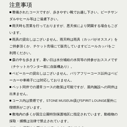
注意事項
■ 整備されたコースですが、歩きやすい靴でお越し下さい。ビーチサン
ダルやヒール等はご遠慮下さい。
■ 雨天時も営業を行っておりますが、悪天候により閉園する場合もござ
います。
■ 雨具の貸出しはございません。雨天時は雨具（カッパがオススメ）を
ご持参頂くか、チケット売場にて販売していますビニールカッパをご
利用ください。
■ 森の中を歩きます。暑い日は水分補給の水筒等の持参がおススメです
（チケットカウンター前に自販機あり）。
■ ベビーカーの貸出しはございません。バリアフリーコース以外はベビ
ーカーや車椅子には対応しておりません。
■ ペット同伴での通常コースの散策は可能ですが、屋内施設への同伴は
出来ません。
■ コース内は禁煙です。STONE MUSEUM及びSPIRIT LOUNGE屋外に
喫煙所がございます。
■ 敷地内の多くが国立公園特別保護地区に指定されています。動植物の
採取・捕獲は法律で禁止されています。