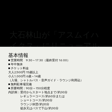
大石林山が「アスムイハ
イクス」にリニューアル
基本情報
■ 営業時間 9:30～17:30（最終受付 16:00）
お食事処はコースのスタ
■ 年中無休
■ チケット料金
ート地点
大人2,500円 15歳以上
小人1,000円 6歳～14歳
（入場、シャトルバス・音声ガイド・ラウンジ利用込）
「スピリットラウンジ」
■ 無料駐車場完備
■ 所要時間：90分～150分程度
内訳例：受付からスタート地点まで/約30分
に移転しております。
レギュラーコース/約60分または
ショートコース/約30分
ラウンジ休憩/約20分
徒歩又はバスで下山/約30分