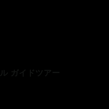
ル ガイドツアー
山元所長の喜瀬慎次が、「聖地誕生秘話」「オボツカグラとニ
」「不思議体験レポート」等々、この地にまつわるスピリチュ
をご案内するスペシャルツアー。