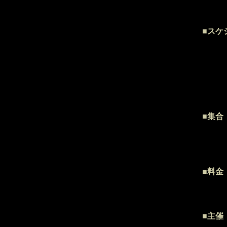
■スケ
10:
ツア
※昼
15:
■集合
アスム
10:
■料金
中学生
6歳～
■主催