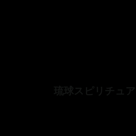
琉球スピリチュア
大石林
カナイ
な世界