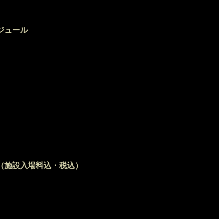
ジュール
30 ガイドツアー開始
ー中に昼食
食はお弁当等を各自ご持参下さい。
00 ガイドツアー終了
イハイクス(ストーンミュージアム棟)
15までにご集合、受付をお願いします。​
（施設入場料込・税込）
以上 11,500円
小学生は施設入場料のみ 1,000円