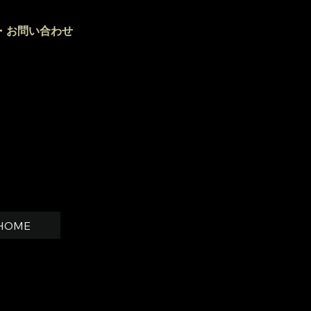
慎次
・お問い合わせ
ムイハイクス
80-41-8117
制／希望日、人数等をご連絡下さい。
HOME