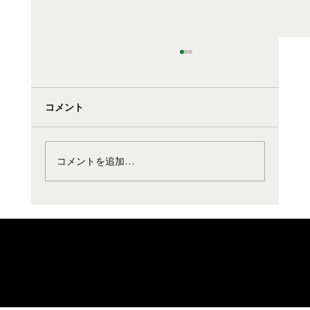
コメント
コメントを追加…
イルカンダ花めぐり開催！
​プライバシーポリシー
当サイトの画像、アスムイハイクス施設内を撮影した
画像の無許可での商用利用は禁止します。
© 2024 ASMUI Spiritual Hikes