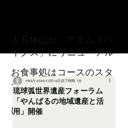
大石林山が「アスムイハ
イクス」にリニューアル
お食事処はコースのスタ
HIKES ASMUI
3月14日
読了時間: 1分
ート地点
琉球弧世界遺産フォーラム
「スピリットラウンジ」
「やんばるの地域遺産と活
に移転しております。
用」開催